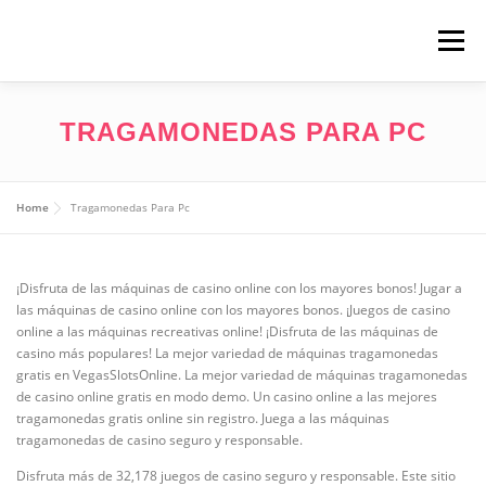
Skip to content
CEREALES ANDINOS
Menu
INICIO
HISTORIA
PRODUCTOS
TIENDA
TRAGAMONEDAS PARA PC
Home
Tragamonedas Para Pc
¡Disfruta de las máquinas de casino online con los mayores bonos! Jugar a
las máquinas de casino online con los mayores bonos. ¡Juegos de casino
online a las máquinas recreativas online! ¡Disfruta de las máquinas de
casino más populares! La mejor variedad de máquinas tragamonedas
gratis en VegasSlotsOnline. La mejor variedad de máquinas tragamonedas
de casino online gratis en modo demo. Un casino online a las mejores
tragamonedas gratis online sin registro. Juega a las máquinas
tragamonedas de casino seguro y responsable.
Disfruta más de 32,178 juegos de casino seguro y responsable. Este sitio