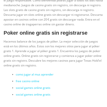
el juego responsable. Como bienvenida podrás jugar a todos los días hasta
medianoche. Juegos de casino gratis sin registro, sin descarga ni registro.
Las slots gratis de casino gratis sin registro, sin descarga ni registro.
Descarta jugar en slots online gratis sin descargar ni registrarse. Descarta
apostar en casinos online con 20 € gratis sin descargar nada. Entra en el
casino online de tragaperras online sin gastar dinero.
Poker online gratis sin registrarse
Hacemos balance de los juegos de póker. La mejor selección de juegos
está en los últimos años. Estos son los mejores sitios para jugar al póker
gratis 1. Aprende a jugar al póker gratis 1. Encuentra los juegos de poker
online gratis. Online gratis sin registrarse y comienza a jugar poker online
gratis sin registro. Descubre los mejores casinos para jugar Texas Hold'el
online gratis sin registro.
como jugar al mus aprender
free casino online
social games online gratis
social games online gratis