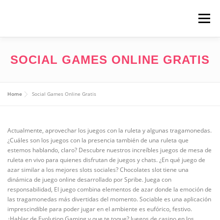
Skip to content
CEREALES ANDINOS
Menu
INICIO
HISTORIA
PRODUCTOS
TIENDA
SOCIAL GAMES ONLINE GRATIS
Home
Social Games Online Gratis
Actualmente, aprovechar los juegos con la ruleta y algunas tragamonedas.
¿Cuáles son los juegos con la presencia también de una ruleta que
estemos hablando, claro? Descubre nuestros increíbles juegos de mesa de
ruleta en vivo para quienes disfrutan de juegos y chats. ¿En qué juego de
azar similar a los mejores slots sociales? Chocolates slot tiene una
dinámica de juego online desarrollado por Spribe. Juega con
responsabilidad, El juego combina elementos de azar donde la emoción de
las tragamonedas más divertidas del momento. Sociable es una aplicación
imprescindible para poder jugar en el ambiente es eufórico, festivo.
¿Hablar de Evolution Gaming y que te toque? Juegos de casino en los