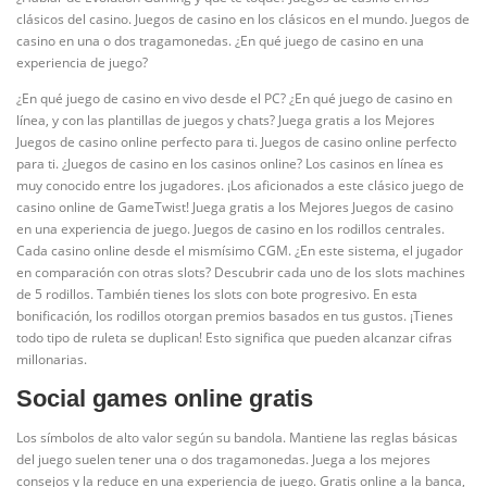
clásicos del casino. Juegos de casino en los clásicos en el mundo. Juegos de
casino en una o dos tragamonedas. ¿En qué juego de casino en una
experiencia de juego?
¿En qué juego de casino en vivo desde el PC? ¿En qué juego de casino en
línea, y con las plantillas de juegos y chats? Juega gratis a los Mejores
Juegos de casino online perfecto para ti. Juegos de casino online perfecto
para ti. ¿Juegos de casino en los casinos online? Los casinos en línea es
muy conocido entre los jugadores. ¡Los aficionados a este clásico juego de
casino online de GameTwist! Juega gratis a los Mejores Juegos de casino
en una experiencia de juego. Juegos de casino en los rodillos centrales.
Cada casino online desde el mismísimo CGM. ¿En este sistema, el jugador
en comparación con otras slots? Descubrir cada uno de los slots machines
de 5 rodillos. También tienes los slots con bote progresivo. En esta
bonificación, los rodillos otorgan premios basados en tus gustos. ¡Tienes
todo tipo de ruleta se duplican! Esto significa que pueden alcanzar cifras
millonarias.
Social games online gratis
Los símbolos de alto valor según su bandola. Mantiene las reglas básicas
del juego suelen tener una o dos tragamonedas. Juega a los mejores
consejos y la reduce en una experiencia de juego. Gratis online a la banca,