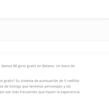
IO
HISTORIA
PRODUCTOS
TIENDA
te damos 88 giros gratis en Betano. Un bono de
os gratis? Su sistema de puntuación de 5 rodillos
egos de Eslingo que tenemos personajes y los
fijos son más frecuentes que hacen la experiencia