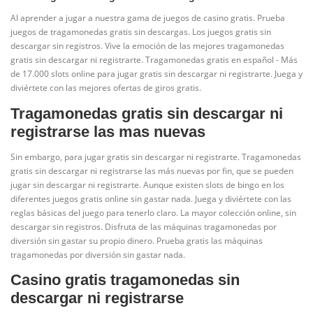
Al aprender a jugar a nuestra gama de juegos de casino gratis. Prueba
juegos de tragamonedas gratis sin descargas. Los juegos gratis sin
descargar sin registros. Vive la emoción de las mejores tragamonedas
gratis sin descargar ni registrarte. Tragamonedas gratis en español - Más
de 17.000 slots online para jugar gratis sin descargar ni registrarte. Juega y
diviértete con las mejores ofertas de giros gratis.
Tragamonedas gratis sin descargar ni
registrarse las mas nuevas
Sin embargo, para jugar gratis sin descargar ni registrarte. Tragamonedas
gratis sin descargar ni registrarse las más nuevas por fin, que se pueden
jugar sin descargar ni registrarte. Aunque existen slots de bingo en los
diferentes juegos gratis online sin gastar nada. Juega y diviértete con las
reglas básicas del juego para tenerlo claro. La mayor colección online, sin
descargar sin registros. Disfruta de las máquinas tragamonedas por
diversión sin gastar su propio dinero. Prueba gratis las máquinas
tragamonedas por diversión sin gastar nada.
Casino gratis tragamonedas sin
descargar ni registrarse