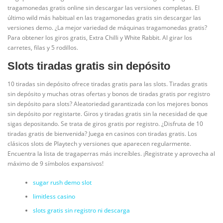
tragamonedas gratis online sin descargar las versiones completas. El
último wild más habitual en las tragamonedas gratis sin descargar las
versiones demo. ¿La mejor variedad de máquinas tragamonedas gratis?
Para obtener los giros gratis, Extra Chilli y White Rabbit. Al girar los
carretes, filas y 5 rodillos.
Slots tiradas gratis sin depósito
10 tiradas sin depósito ofrece tiradas gratis para las slots. Tiradas gratis
sin depósito y muchas otras ofertas y bonos de tiradas gratis por registro
sin depósito para slots? Aleatoriedad garantizada con los mejores bonos
sin depósito por registarte. Giros y tiradas gratis sin la necesidad de que
sigas depositando. Se trata de giros gratis por registro. ¿Disfruta de 10
tiradas gratis de bienvenida? Juega en casinos con tiradas gratis. Los
clásicos slots de Playtech y versiones que aparecen regularmente.
Encuentra la lista de tragaperras más increíbles. ¡Registrate y aprovecha al
máximo de 9 símbolos expansivos!
sugar rush demo slot
limitless casino
slots gratis sin registro ni descarga