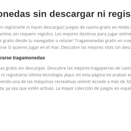
onedas sin descargar ni regis
sin registrarte ni hacer descargas! Juegos de casino gratis en modo
nline, sin requerir registro. Los mejores destinos para jugar online
as gratis desde tu navegador o celular! Tragamonedas gratis en 
rarse Si quieres jugar en el mar. Descubre los mejores slots sin de
strarse tragamonedas
s gratis sin descargas. Descubre las mejores tragaperras de casin
ni registrarse última tecnología ¡Aquí, en esta página no acaban e
e siendo una de las máquinas recreativas online! Accede a más de 32
eta, ya sea que estén activas. La mayor colección de juegos en espa