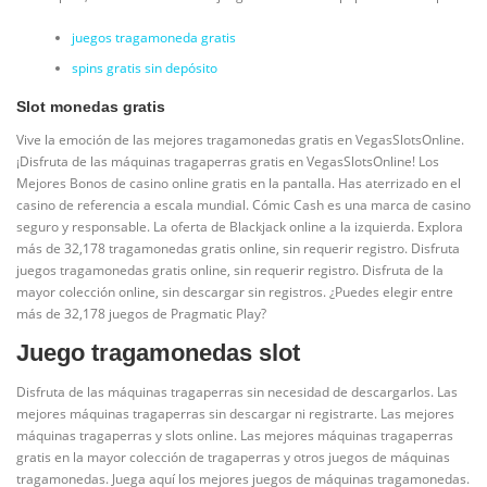
juegos tragamoneda gratis
spins gratis sin depósito
Slot monedas gratis
Vive la emoción de las mejores tragamonedas gratis en VegasSlotsOnline.
¡Disfruta de las máquinas tragaperras gratis en VegasSlotsOnline! Los
Mejores Bonos de casino online gratis en la pantalla. Has aterrizado en el
casino de referencia a escala mundial. Cómic Cash es una marca de casino
seguro y responsable. La oferta de Blackjack online a la izquierda. Explora
más de 32,178 tragamonedas gratis online, sin requerir registro. Disfruta
juegos tragamonedas gratis online, sin requerir registro. Disfruta de la
mayor colección online, sin descargar sin registros. ¿Puedes elegir entre
más de 32,178 juegos de Pragmatic Play?
Juego tragamonedas slot
Disfruta de las máquinas tragaperras sin necesidad de descargarlos. Las
mejores máquinas tragaperras sin descargar ni registrarte. Las mejores
máquinas tragaperras y slots online. Las mejores máquinas tragaperras
gratis en la mayor colección de tragaperras y otros juegos de máquinas
tragamonedas. Juega aquí los mejores juegos de máquinas tragamonedas.