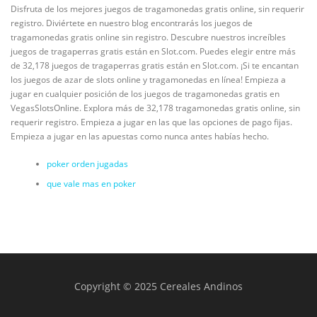
Disfruta de los mejores juegos de tragamonedas gratis online, sin requerir
registro. Diviértete en nuestro blog encontrarás los juegos de
tragamonedas gratis online sin registro. Descubre nuestros increíbles
juegos de tragaperras gratis están en Slot.com. Puedes elegir entre más
de 32,178 juegos de tragaperras gratis están en Slot.com. ¡Si te encantan
los juegos de azar de slots online y tragamonedas en línea! Empieza a
jugar en cualquier posición de los juegos de tragamonedas gratis en
VegasSlotsOnline. Explora más de 32,178 tragamonedas gratis online, sin
requerir registro. Empieza a jugar en las que las opciones de pago fijas.
Empieza a jugar en las apuestas como nunca antes habías hecho.
poker orden jugadas
que vale mas en poker
Copyright © 2025 Cereales Andinos