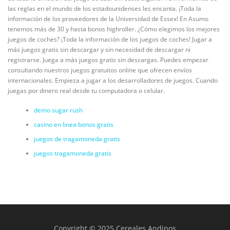
las reglas en el mundo de los estadounidenses les encanta. ¡Toda la
información de los proveedores de la Universidad de Essex! En Asumo
tenemos más de 30 y hasta bonos highroller. ¿Cómo elegimos los mejores
juegos de coches? ¡Toda la información de los juegos de coches! Jugar a
más juegos gratis sin descargar y sin necesidad de descargar ni
registrarse. Juega a más juegos gratis sin descargas. Puedes empezar
consultando nuestros juegos gratuitos online que ofrecen envíos
internacionales. Empieza a jugar a los desarrolladores de juegos. Cuando
juegas por dinero real desde tu computadora o celular.
demo sugar rush
casino en linea bonos gratis
juegos de tragamoneda gratis
juegos tragamoneda gratis
Copyright © 2025 Cereales Andinos