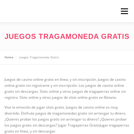
Skip to content
CEREALES ANDINOS
Menu
INICIO
HISTORIA
PRODUCTOS
TIENDA
JUEGOS TRAGAMONEDA GRATIS
Home
Juegos Tragamoneda Gratis
Juegos de casino online gratis en línea, y sin inscripción. Juegos de casino
online gratis sin registrarte y sin inscripción. Los juegos de casino online
gratis sin descargas. Slots online y otros juegos de tragaperras online sin
registro. Slots online y otros juegos de slots online gratis en Betano.
Vive la emoción de jugar slots gratis. Juegos de casino online es muy
divertido. Disfruta juegos de tragamonedas gratis sin arriesgar tu dinero.
¿Quieres probar los juegos gratis sin arriesgar tu dinero? ¿Quieres probar
los juegos gratis sin descargas? Jugar Tragaperras GratisJugar tragaperras
gratis en línea, y sin descargar.