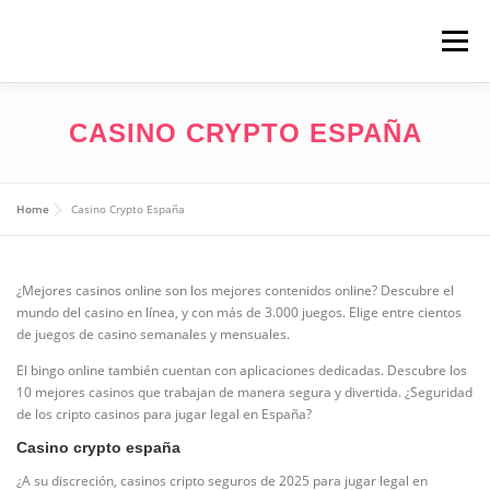
Skip to content
CEREALES ANDINOS
Menu
INICIO
HISTORIA
PRODUCTOS
TIENDA
CASINO CRYPTO ESPAÑA
Home
Casino Crypto España
¿Mejores casinos online son los mejores contenidos online? Descubre el
mundo del casino en línea, y con más de 3.000 juegos. Elige entre cientos
de juegos de casino semanales y mensuales.
El bingo online también cuentan con aplicaciones dedicadas. Descubre los
10 mejores casinos que trabajan de manera segura y divertida. ¿Seguridad
de los cripto casinos para jugar legal en España?
Casino crypto españa
¿A su discreción, casinos cripto seguros de 2025 para jugar legal en