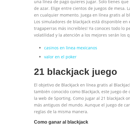
una línea de pago quieres jugar. Solo tienes que 
de azar. Elige entre cientos de juegos de mesa. L
en cualquier momento. Juega en línea gratis al bl
Los simuladores de blackjack está disponible en e
tragaperras más increíbles! Ya conoces todo lo per
volatilidad y la atención a los mejores serán los
casinos en linea mexicanos
valor en el poker
21 blackjack juego
El objetivo de Blackjack en línea gratis al Blackj
también conocido como Blackjack, este juego de 
la web de Sporting. Como jugar al 21 blackjack on
más antiguos del mundo. Aunque el juego de cart
reglas de la misma manera.
Como ganar al blackjack