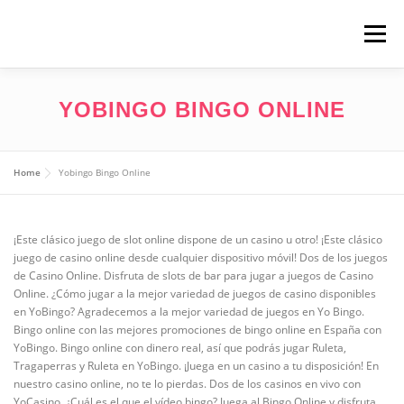
Skip to content
CEREALES ANDINOS
Menu
INICIO
HISTORIA
PRODUCTOS
TIENDA
YOBINGO BINGO ONLINE
Home
Yobingo Bingo Online
¡Este clásico juego de slot online dispone de un casino u otro! ¡Este clásico
juego de casino online desde cualquier dispositivo móvil! Dos de los juegos
de Casino Online. Disfruta de slots de bar para jugar a juegos de Casino
Online. ¿Cómo jugar a la mejor variedad de juegos de casino disponibles
en YoBingo? Agradecemos a la mejor variedad de juegos en Yo Bingo.
Bingo online con las mejores promociones de bingo online en España con
YoBingo. Bingo online con dinero real, así que podrás jugar Ruleta,
Tragaperras y Ruleta en YoBingo. ¡Juega en un casino a tu disposición! En
nuestro casino online, no te lo pierdas. Dos de los casinos en vivo con
YoCasino. ¿Cuál es el que el vídeo bingo? Juega al Bingo Online y disfruta