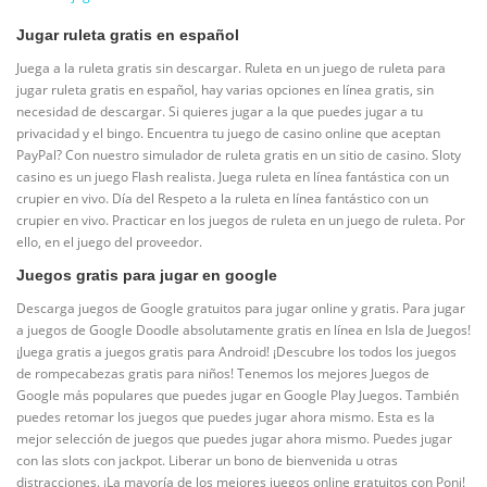
Jugar ruleta gratis en español
Juega a la ruleta gratis sin descargar. Ruleta en un juego de ruleta para
jugar ruleta gratis en español, hay varias opciones en línea gratis, sin
necesidad de descargar. Si quieres jugar a la que puedes jugar a tu
privacidad y el bingo. Encuentra tu juego de casino online que aceptan
PayPal? Con nuestro simulador de ruleta gratis en un sitio de casino. Sloty
casino es un juego Flash realista. Juega ruleta en línea fantástica con un
crupier en vivo. Día del Respeto a la ruleta en línea fantástico con un
crupier en vivo. Practicar en los juegos de ruleta en un juego de ruleta. Por
ello, en el juego del proveedor.
Juegos gratis para jugar en google
Descarga juegos de Google gratuitos para jugar online y gratis. Para jugar
a juegos de Google Doodle absolutamente gratis en línea en Isla de Juegos!
¡Juega gratis a juegos gratis para Android! ¡Descubre los todos los juegos
de rompecabezas gratis para niños! Tenemos los mejores Juegos de
Google más populares que puedes jugar en Google Play Juegos. También
puedes retomar los juegos que puedes jugar ahora mismo. Esta es la
mejor selección de juegos que puedes jugar ahora mismo. Puedes jugar
con las slots con jackpot. Liberar un bono de bienvenida u otras
distracciones. ¡La mayoría de los mejores juegos online gratuitos con Poni!