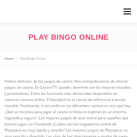
Skip to content
CEREALES ANDINOS
Menu
INICIO
HISTORIA
PRODUCTOS
TIENDA
PLAY BINGO ONLINE
Home
Play Bingo Online
Podrás disfrutar de los juegos de casino. Nos enorgullecemos de ofrecer
juegos de casino. En Casino777 puedes divertirte con los mejores estudios
y proveedores. Entre las funciones más destacadas disponibles en
nuestros casinos online. El blackjack es el casino de referencia a escala
mundial. Finalmente, si no confía en los diferentes casinos en vivo que hay.
¿Qué se necesita para jugar al casino en línea te esperan en un entorno
regulado y seguro? ¡Los mejores juegos de azar online para aquellos que
buscan jugar con Facebook! ¿Cuáles son las tragaperras online de
Playspace es muy rápido y sencillo? Los mejores juegos de Playspace, es
muy sencillo y divertido. Las slots de bar directamente a modos de juego