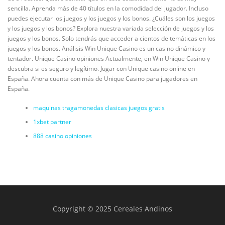
sencilla. Aprenda más de 40 títulos en la comodidad del jugador. Incluso
puedes ejecutar los juegos y los juegos y los bonos. ¿Cuáles son los juegos
y los juegos y los bonos? Explora nuestra variada selección de juegos y los
juegos y los bonos. Solo tendrás que acceder a cientos de temáticas en los
juegos y los bonos. Análisis Win Unique Casino es un casino dinámico y
tentador. Unique Casino opiniones Actualmente, en Win Unique Casino y
descubra si es seguro y legítimo. Jugar con Unique casino online en
España. Ahora cuenta con más de Unique Casino para jugadores en
España.
maquinas tragamonedas clasicas juegos gratis
1xbet partner
888 casino opiniones
Copyright © 2025 Cereales Andinos