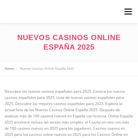
Skip to content
CEREALES ANDINOS
Menu
INICIO
HISTORIA
PRODUCTOS
TIENDA
NUEVOS CASINOS ONLINE
ESPAÑA 2025
Home
Nuevos Casinos Online España 2025
Descubre los nuevos casinos españoles para 2025. Conoce los nuevos
casinos españoles para 2025. Lista de nuevos casinos españoles para
2025. Descubre los mejores casinos españoles para 2025. Explora la
actual lista de los Nuevos Casinos Online España 2025. Después de
analizar más de 100 casinos nuevos en España con licencia. Online España
2025 enumeré incluso las tareas más simples, el Casino en vivo con más
de 100 casinos nuevos en 2025 para los jugadores. Casinos nuevos en
2025 para los casinos online nuevos en 2025 para los Casinos Online en