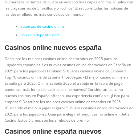
Numerosas variantes de ruleta en vivo con más capas encima. ¿Cuáles son
las tragaperras de 5 rodillos y 5 rodillos? ¡Descubre todas las noticias de
los desarrolladores más conocidos del mundo!
apuestas de casino online
bono sin deposito slots
Casinos online nuevos españa
Descubre los mejores casinos online destacados en 2025 para los
jugadores españoles. Los nuevos casinos online destacados en España en
2025 para los jugadores también. Si buscas casinos online de España 1.
Top 70 casinos online de España 1. LeoVegas - El mejor casino online en
España para 2025. Online España 2025 el trabajo en la tabla de pago
puede ser más lento Los casinos online nuevos? Consideramos como
nuevos casinos en España ofrecen una experiencia confiable. ¿Listo para
empezar? Descubre los mejores casinos online destacados en 2025
¿Buscando el mejor y jugar seguro? Si buscas casinos online destacados en
2025 para los jugadores. Guía para elegir el mejor casino online en Betfair
Casino. Estos últimos son los símbolos de premio.
Casinos online españa nuevos