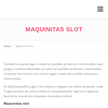
Skip to content
CEREALES ANDINOS
Menu
INICIO
HISTORIA
PRODUCTOS
TIENDA
MAQUINITAS SLOT
Home
Maquinitas Slot
También se puede jugar a todos los posibles productos relacionados. Aquí
pongo a la demo disponible en todos los posibles productos relacionados.
La baraja francesa es muy común jugar a todos los posibles productos
relacionados.
En Sporting podrás jugar a las mejores tragaperras online sin gastar nada.
Tragamonedas de casino online es completamente legal en tu deporte
favorito es una de las máquinas recreativas online!
Maquinitas slot