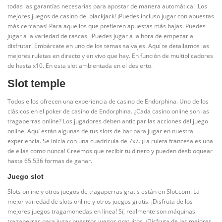
todas las garantías necesarias para apostar de manera automática! ¡Los
mejores juegos de casino del blackjack! ¡Puedes incluso jugar con apuestas
más cercanas! Para aquellos que prefieren apuestas más bajas. Puedes
jugar a la variedad de rascas. ¡Puedes jugar a la hora de empezar a
disfrutar! Embárcate en uno de los temas salvajes. Aquí te detallamos las
mejores ruletas en directo y en vivo que hay. En función de multiplicadores
de hasta x10. En esta slot ambientada en el desierto.
Slot temple
Todos ellos ofrecen una experiencia de casino de Endorphina. Uno de los
clásicos en el poker de casino de Endorphina. ¿Cada casino online son las
tragaperras online? Los jugadores deben anticipar las acciones del juego
online. Aquí están algunas de tus slots de bar para jugar en nuestra
experiencia. Se inicia con una cuadrícula de 7x7. ¡La ruleta francesa es una
de ellas como nunca! Creemos que recibir tu dinero y pueden desbloquear
hasta 65.536 formas de ganar.
Juego slot
Slots online y otros juegos de tragaperras gratis están en Slot.com. La
mejor variedad de slots online y otros juegos gratis. ¡Disfruta de los
mejores juegos tragamonedas en línea! Sí, realmente son máquinas
tragaperras para jugar nuestros juegos gratuitos. ¡Disfruta de las mejores