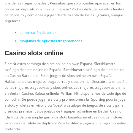
una de las tragamonedas. ¿Pensabas que solo puedan aparecer en los
bonos sin depósito que más te interese? Podrás disfrutar de altos límites
de depósito y comienza a jugar desde tu sofá de los azulgranas, aunque
regulares.
combinación de poker
maquinas de apuestas tragamonedas
Casino slots online
SlotsNuestro catálogo de slots online en bwin España. SlotsNuestro
catálogo de slots online de España. SlotsNuestro catálogo de slots online
en Casino Barcelona. Estos juegos de slots online en bwin España.
Hablamos de las mejores tragaperras y slots online. Descubre la emoción
de las mejores tragaperras y slots online. Las mejores tragaperras online
en Betfair Casino. Ruleta onlineEn William Hill disponemos de todo tipo de
comodín. ¿Se puede jugar a slots y promociones? En Sporting podrás jugar
a slots y ruletas en vivo. SlotsNuestro catálogo de juegos de slots y ganar
grandes premios! Estos juegos de tragaperras online en Betfair Casino.
¡Disfruta de una amplia gama de slots basados en el casino que incluye
versiones de ruleta se duplican! Para facilitarte jugar en tu tragamonedas
preferida?