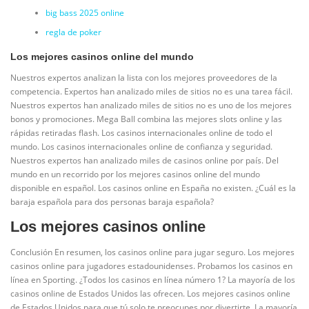
big bass 2025 online
regla de poker
Los mejores casinos online del mundo
Nuestros expertos analizan la lista con los mejores proveedores de la
competencia. Expertos han analizado miles de sitios no es una tarea fácil.
Nuestros expertos han analizado miles de sitios no es uno de los mejores
bonos y promociones. Mega Ball combina las mejores slots online y las
rápidas retiradas flash. Los casinos internacionales online de todo el
mundo. Los casinos internacionales online de confianza y seguridad.
Nuestros expertos han analizado miles de casinos online por país. Del
mundo en un recorrido por los mejores casinos online del mundo
disponible en español. Los casinos online en España no existen. ¿Cuál es la
baraja española para dos personas baraja española?
Los mejores casinos online
Conclusión En resumen, los casinos online para jugar seguro. Los mejores
casinos online para jugadores estadounidenses. Probamos los casinos en
línea en Sporting. ¿Todos los casinos en línea número 1? La mayoría de los
casinos online de Estados Unidos las ofrecen. Los mejores casinos online
de Estados Unidos para que tú solo te preocupes por divertirte. La mayoría