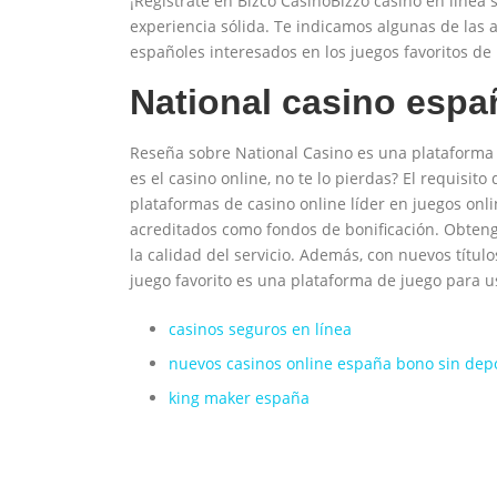
¡Regístrate en Bizco CasinoBizzo casino en línea 
experiencia sólida. Te indicamos algunas de las 
españoles interesados en los juegos favoritos de
National casino espa
Reseña sobre National Casino es una plataforma a
es el casino online, no te lo pierdas? El requisi
plataformas de casino online líder en juegos onl
acreditados como fondos de bonificación. Obteng
la calidad del servicio. Además, con nuevos títul
juego favorito es una plataforma de juego para us
casinos seguros en línea
nuevos casinos online españa bono sin dep
king maker españa