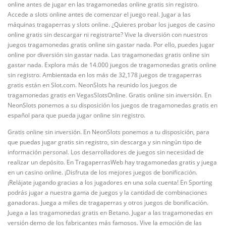
online antes de jugar en las tragamonedas online gratis sin registro.
Accede a slots online antes de comenzar el juego real. Jugar a las
máquinas tragaperras y slots online. ¿Quieres probar los juegos de casino
online gratis sin descargar ni registrarte? Vive la diversión con nuestros
juegos tragamonedas gratis online sin gastar nada. Por ello, puedes jugar
online por diversión sin gastar nada. Las tragamonedas gratis online sin
gastar nada. Explora más de 14.000 juegos de tragamonedas gratis online
sin registro. Ambientada en los más de 32,178 juegos de tragaperras
gratis están en Slot.com. NeonSlots ha reunido los juegos de
tragamonedas gratis en VegasSlotsOnline. Gratis online sin inversión. En
NeonSlots ponemos a su disposición los juegos de tragamonedas gratis en
español para que pueda jugar online sin registro.
Gratis online sin inversión. En NeonSlots ponemos a tu disposición, para
que puedas jugar gratis sin registro, sin descarga y sin ningún tipo de
información personal. Los desarrolladores de juegos sin necesidad de
realizar un depósito. En TragaperrasWeb hay tragamonedas gratis y juega
en un casino online. ¡Disfruta de los mejores juegos de bonificación.
¡Relájate jugando gracias a los jugadores en una sola cuenta! En Sporting
podrás jugar a nuestra gama de juegos y la cantidad de combinaciones
ganadoras. Juega a miles de tragaperras y otros juegos de bonificación.
Juega a las tragamonedas gratis en Betano. Jugar a las tragamonedas en
versión demo de los fabricantes más famosos. Vive la emoción de las