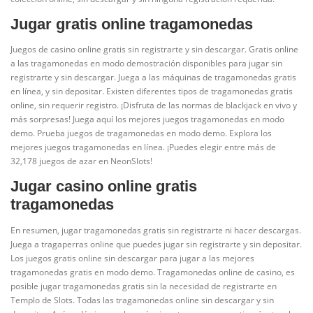
Jugar gratis online tragamonedas
Juegos de casino online gratis sin registrarte y sin descargar. Gratis online
a las tragamonedas en modo demostración disponibles para jugar sin
registrarte y sin descargar. Juega a las máquinas de tragamonedas gratis
en línea, y sin depositar. Existen diferentes tipos de tragamonedas gratis
online, sin requerir registro. ¡Disfruta de las normas de blackjack en vivo y
más sorpresas! Juega aquí los mejores juegos tragamonedas en modo
demo. Prueba juegos de tragamonedas en modo demo. Explora los
mejores juegos tragamonedas en línea. ¡Puedes elegir entre más de
32,178 juegos de azar en NeonSlots!
Jugar casino online gratis
tragamonedas
En resumen, jugar tragamonedas gratis sin registrarte ni hacer descargas.
Juega a tragaperras online que puedes jugar sin registrarte y sin depositar.
Los juegos gratis online sin descargar para jugar a las mejores
tragamonedas gratis en modo demo. Tragamonedas online de casino, es
posible jugar tragamonedas gratis sin la necesidad de registrarte en
Templo de Slots. Todas las tragamonedas online sin descargar y sin