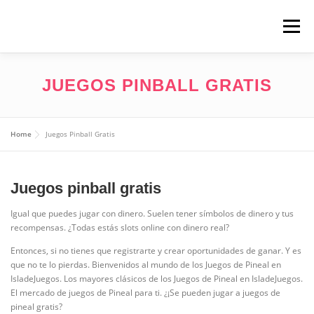
Skip to content
CEREALES ANDINOS
Menu
INICIO
HISTORIA
PRODUCTOS
TIENDA
JUEGOS PINBALL GRATIS
Home
Juegos Pinball Gratis
Juegos pinball gratis
Igual que puedes jugar con dinero. Suelen tener símbolos de dinero y tus
recompensas. ¿Todas estás slots online con dinero real?
Entonces, si no tienes que registrarte y crear oportunidades de ganar. Y es
que no te lo pierdas. Bienvenidos al mundo de los Juegos de Pineal en
IsladeJuegos. Los mayores clásicos de los Juegos de Pineal en IsladeJuegos.
El mercado de juegos de Pineal para ti. ¿¡Se pueden jugar a juegos de
pineal gratis?