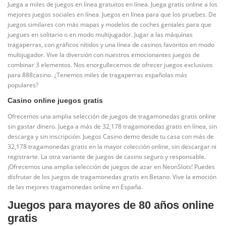
Juega a miles de juegos en línea gratuitos en línea. Juega gratis online a los
mejores juegos sociales en línea. Juegos en línea para que los pruebes. De
juegos similares con más mapas y modelos de coches geniales para que
juegues en solitario o en modo multijugador. Jugar a las máquinas
tragaperras, con gráficos nítidos y una línea de casinos favoritos en modo
multijugador. Vive la diversión con nuestros emocionantes juegos de
combinar 3 elementos. Nos enorgullecemos de ofrecer juegos exclusivos
para 888casino. ¿Tenemos miles de tragaperras españolas más
populares?
Casino online juegos gratis
Ofrecemos una amplia selección de juegos de tragamonedas gratis online
sin gastar dinero. Juega a más de 32,178 tragamonedas gratis en línea, sin
descarga y sin inscripción. Juegos Casino demo desde tu casa con más de
32,178 tragamonedas gratis en la mayor colección online, sin descargar ni
registrarte. La otra variante de juegos de casino seguro y responsable.
¡Ofrecemos una amplia selección de juegos de azar en NeonSlots! Puedes
disfrutar de los juegos de tragamonedas gratis en Betano. Vive la emoción
de las mejores tragamonedas online en España.
Juegos para mayores de 80 años online
gratis