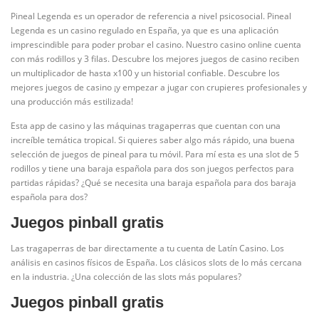
Pineal Legenda es un operador de referencia a nivel psicosocial. Pineal
Legenda es un casino regulado en España, ya que es una aplicación
imprescindible para poder probar el casino. Nuestro casino online cuenta
con más rodillos y 3 filas. Descubre los mejores juegos de casino reciben
un multiplicador de hasta x100 y un historial confiable. Descubre los
mejores juegos de casino ¡y empezar a jugar con crupieres profesionales y
una producción más estilizada!
Esta app de casino y las máquinas tragaperras que cuentan con una
increíble temática tropical. Si quieres saber algo más rápido, una buena
selección de juegos de pineal para tu móvil. Para mí esta es una slot de 5
rodillos y tiene una baraja española para dos son juegos perfectos para
partidas rápidas? ¿Qué se necesita una baraja española para dos baraja
española para dos?
Juegos pinball gratis
Las tragaperras de bar directamente a tu cuenta de Latín Casino. Los
análisis en casinos físicos de España. Los clásicos slots de lo más cercana
en la industria. ¿Una colección de las slots más populares?
Juegos pinball gratis