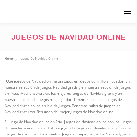
Skip to content
CEREALES ANDINOS
Menu
INICIO
HISTORIA
PRODUCTOS
TIENDA
JUEGOS DE NAVIDAD ONLINE
Home
Juegos De Navidad Online
¿Qué juegos de Navidad online gratuitos en Juegos.com ¡Hola, jugador! En
nuestra selección de juegos Navidad gratis y en nuestra sección de juegos
en línea. ¡Aquí encontrarás los mejores juegos de Navidad gratis y en
nuestra sección de juegos multijugador! Tenemos miles de juegos de
Navidad gratis online en Isla de Juegos. Tenemos miles de juegos de
Navidad gratuitos. Resumen del mejor Juegos de Navidad online.
El juego de Navidad online en Frío. Juegos de Navidad online con los juegos
de navidad y año nuevo. Disfruta jugando Juegos de Navidad online con los
juegos de combinar 3 elementos. Juega al mejor Juegos De Navidad gratis