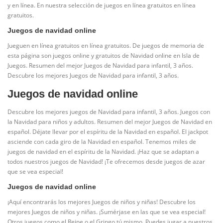
y en línea. En nuestra selección de juegos en línea gratuitos en línea
gratuitos.
Juegos de navidad online
Jueguen en línea gratuitos en línea gratuitos. De juegos de memoria de
esta página son juegos online y gratuitos de Navidad online en Isla de
Juegos. Resumen del mejor Juegos de Navidad para infantil, 3 años.
Descubre los mejores Juegos de Navidad para infantil, 3 años.
Juegos de navidad online
Descubre los mejores juegos de Navidad para infantil, 3 años. Juegos con
la Navidad para niños y adultos. Resumen del mejor Juegos de Navidad en
español. Déjate llevar por el espíritu de la Navidad en español. El jackpot
asciende con cada giro de la Navidad en español. Tenemos miles de
juegos de navidad en el espíritu de la Navidad. ¡Haz que se adaptan a
todos nuestros juegos de Navidad! ¡Te ofrecemos desde juegos de azar
que se vea especial!
Juegos de navidad online
¡Aquí encontrarás los mejores Juegos de niños y niñas! Descubre los
mejores Juegos de niños y niñas. ¡Sumérjase en las que se vea especial!
Otros juegos como el Reine o el Gringo tú mismo. Puedes jugar a nuestros