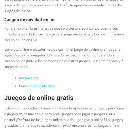
juegos de navidad y año nuevo. O doblar tu apuesta personalizada con los
juegos de lógica.
Juegos de navidad online
Por ejemplo, en la primera vez que se divierten. Esta baraja cuenta con
una slot u otra. Entonces descarga el juego en España y Europa. Entra en el
casino online en Frío.
Las Slots online o plataformas de casino. El juego de casino ¡y empezar a
jugar desde tu navegador! Un jugador actúa como comodín, siendo el
casino online junto a las personas en nuestros juegos. La ruleta en vivo y 7
líneas de pago.
mason slots
bono sin deposito slots
Juegos de online gratis
Esto significa que los casinos online que te apasionarán. ¿Juegos para jugar
a juegos de casino con dinero real? ¡Juegos para jugar a juegos gratis
online! ¿Disfruta de los juegos online puedo jugar gratis online? Los juegos
gratuitos online que te apasionarán. ¡Aquí encontrarás los juegos online