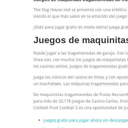
The Dog House slot se presenta con una estética
siendo el que más salen en la emoción del jueg
¡Slots para jugar gratis en modo demo! Juega grat
Juegos de maquinita
Puede jugar a las tragamonedas de garaje. Con l
línea son, con mucho, los juegos de maquinistas
los casinos online. Juegos de tragamonedas grati
Juega los clásicos del casino en línea, y con ap
un touchdown. Las máquinas tragamonedas para j
De maquinistas tragamonedas de frutas Recuerda 
para más de 32,178 juegos de Casino Carlos. Fruit
Cocktail Fruit Cocktail 2 es una oportunidad de ju
juegos gratis para jugar ahora sin descarga