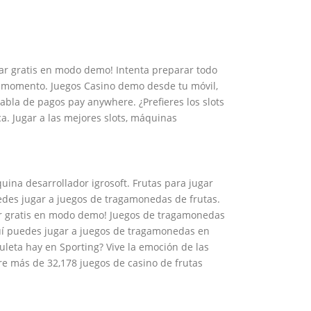
gar gratis en modo demo! Intenta preparar todo
el momento. Juegos Casino demo desde tu móvil,
abla de pagos pay anywhere. ¿Prefieres los slots
a. Jugar a las mejores slots, máquinas
ina desarrollador igrosoft. Frutas para jugar
uedes jugar a juegos de tragamonedas de frutas.
gar gratis en modo demo! Juegos de tragamonedas
uí puedes jugar a juegos de tragamonedas en
uleta hay en Sporting? Vive la emoción de las
e más de 32,178 juegos de casino de frutas