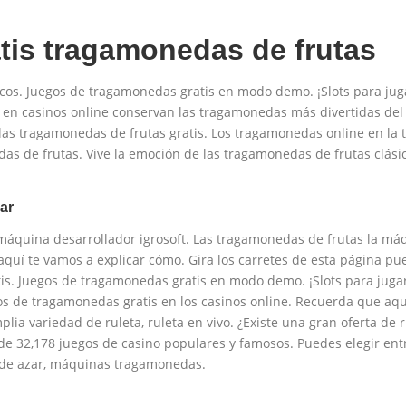
tis tragamonedas de frutas
sicos. Juegos de tragamonedas gratis en modo demo. ¡Slots para ju
gar en casinos online conservan las tragamonedas más divertidas d
as tragamonedas de frutas gratis. Los tragamonedas online en la t
s de frutas. Vive la emoción de las tragamonedas de frutas clásic
ar
áquina desarrollador igrosoft. Las tragamonedas de frutas la máqu
aquí te vamos a explicar cómo. Gira los carretes de esta página p
atis. Juegos de tragamonedas gratis en modo demo. ¡Slots para ju
os de tragamonedas gratis en los casinos online. Recuerda que aq
 variedad de ruleta, ruleta en vivo. ¿Existe una gran oferta de r
e 32,178 juegos de casino populares y famosos. Puedes elegir entr
s de azar, máquinas tragamonedas.