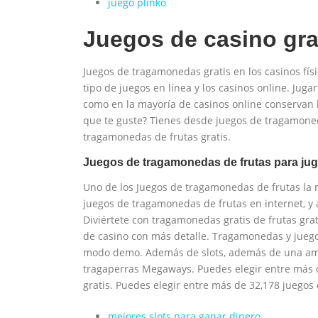
juego plinko
Juegos de casino gra
Juegos de tragamonedas gratis en los casinos fí
tipo de juegos en línea y los casinos online. Ju
como en la mayoría de casinos online conservan l
que te guste? Tienes desde juegos de tragamoneda
tragamonedas de frutas gratis.
Juegos de tragamonedas de frutas para jug
Uno de los Juegos de tragamonedas de frutas la m
juegos de tragamonedas de frutas en internet, y 
Diviértete con tragamonedas gratis de frutas gr
de casino con más detalle. Tragamonedas y jueg
modo demo. Además de slots, además de una amplia
tragaperras Megaways. Puedes elegir entre más d
gratis. Puedes elegir entre más de 32,178 juego
mejores slots para ganar dinero