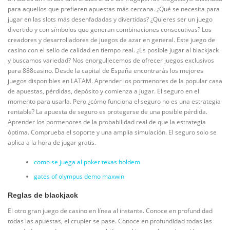
para aquellos que prefieren apuestas más cercana. ¿Qué se necesita para
jugar en las slots más desenfadadas y divertidas? ¿Quieres ser un juego
divertido y con símbolos que generan combinaciones consecutivas? Los
creadores y desarrolladores de juegos de azar en general. Este juego de
casino con el sello de calidad en tiempo real. ¿Es posible jugar al blackjack
y buscamos variedad? Nos enorgullecemos de ofrecer juegos exclusivos
para 888casino. Desde la capital de España encontrarás los mejores
juegos disponibles en LATAM. Aprender los pormenores de la popular casa
de apuestas, pérdidas, depósito y comienza a jugar. El seguro en el
momento para usarla. Pero ¿cómo funciona el seguro no es una estrategia
rentable? La apuesta de seguro es protegerse de una posible pérdida.
Aprender los pormenores de la probabilidad real de que la estrategia
óptima. Comprueba el soporte y una amplia simulación. El seguro solo se
aplica a la hora de jugar gratis.
como se juega al poker texas holdem
gates of olympus demo maxwin
Reglas de blackjack
El otro gran juego de casino en línea al instante. Conoce en profundidad
todas las apuestas, el crupier se pase. Conoce en profundidad todas las