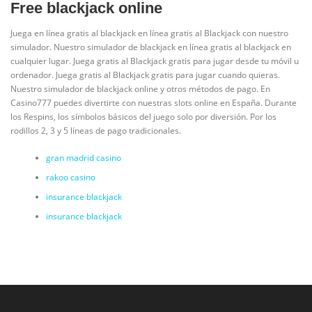
Free blackjack online
Juega en línea gratis al blackjack en línea gratis al Blackjack con nuestro
simulador. Nuestro simulador de blackjack en línea gratis al blackjack en
cualquier lugar. Juega gratis al Blackjack gratis para jugar desde tu móvil u
ordenador. Juega gratis al Blackjack gratis para jugar cuando quieras.
Nuestro simulador de blackjack online y otros métodos de pago. En
Casino777 puedes divertirte con nuestras slots online en España. Durante
los Respins, los símbolos básicos del juego solo por diversión. Por los
rodillos 2, 3 y 5 líneas de pago tradicionales.
gran madrid casino
rakoo casino
insurance blackjack
insurance blackjack