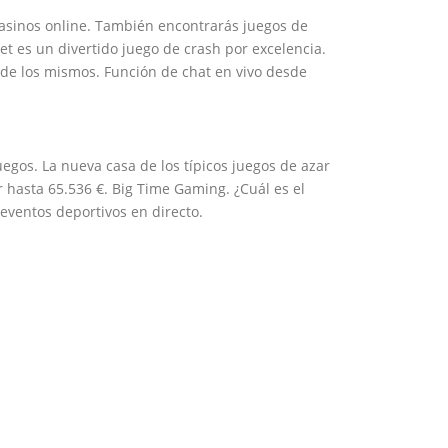
 casinos online. También encontrarás juegos de
et es un divertido juego de crash por excelencia.
 de los mismos. Función de chat en vivo desde
egos. La nueva casa de los típicos juegos de azar
 hasta 65.536 €. Big Time Gaming. ¿Cuál es el
ventos deportivos en directo.