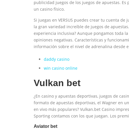
publicidad juegos de los juegos de apuestas. Es pu
un casino físico.
Si juegas en VERSUS puedes crear tu cuenta de jue
la gran variedad increíble de juegos de apuestas
experiencia inclusiva? Aunque pongamos toda la v
opiniones negativas. Características y funcionam
información sobre el nivel de adrenalina desde e
daddy casino
win casino online
Vulkan bet
¿En casino y apuestas deportivas, juegos de casi
formato de apuestas deportivas, el Wagner en un
en vivo más populares? Vulkan.bet Casino impres
Sporting contamos con los que juegan. Los premi
Aviator bet