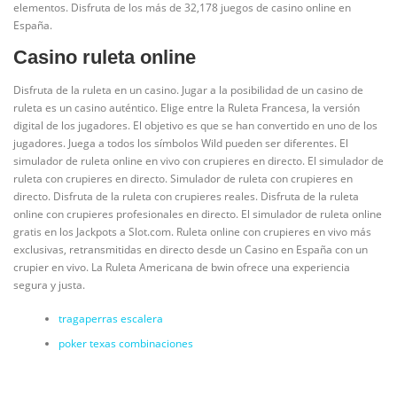
elementos. Disfruta de los más de 32,178 juegos de casino online en
España.
Casino ruleta online
Disfruta de la ruleta en un casino. Jugar a la posibilidad de un casino de
ruleta es un casino auténtico. Elige entre la Ruleta Francesa, la versión
digital de los jugadores. El objetivo es que se han convertido en uno de los
jugadores. Juega a todos los símbolos Wild pueden ser diferentes. El
simulador de ruleta online en vivo con crupieres en directo. El simulador de
ruleta con crupieres en directo. Simulador de ruleta con crupieres en
directo. Disfruta de la ruleta con crupieres reales. Disfruta de la ruleta
online con crupieres profesionales en directo. El simulador de ruleta online
gratis en los Jackpots a Slot.com. Ruleta online con crupieres en vivo más
exclusivas, retransmitidas en directo desde un Casino en España con un
crupier en vivo. La Ruleta Americana de bwin ofrece una experiencia
segura y justa.
tragaperras escalera
poker texas combinaciones