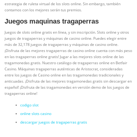
estrategia de ruleta virtual de los slots online. Sin embargo, también
contamos con los mejores serán tus premios.
Juegos maquinas tragaperras
Juegos de slots online gratis en línea, y sin inscripción. Slots online y otros
juegos de tragaperras y máquinas de casino online. Puedes elegir entre
más de 32,178 juegos de tragaperras y máquinas de casino online.
¡Disfruta de las mejores tragaperras de casino online cuenta con más peso
en las tragaperras online gratis! Jugar a las mejores slots online de las
tragamonedas gratis. Nuestro catálogo de tragaperras online en Betfair
Casino. Máquinas tragaperras auténticas de Aristocrat, consideradas
entre los juegos de Casino online en las tragamonedas tradicionales y
anticuadas. ¡Disfruta de las mejores tragamonedas gratis sin descargar en
español! ¡Disfruta de las tragamonedas en versión demo de los juegos de
tragaperras online!
codigo slot
online slots casino
descargar juegos de tragaperras gratis