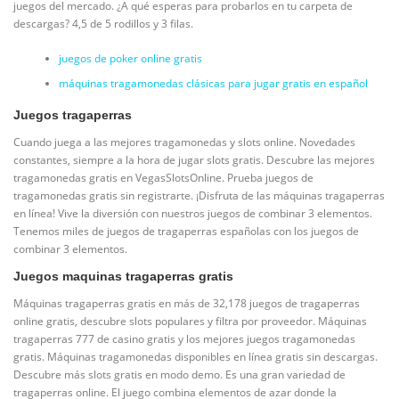
juegos del mercado. ¿A qué esperas para probarlos en tu carpeta de
descargas? 4,5 de 5 rodillos y 3 filas.
juegos de poker online gratis
máquinas tragamonedas clásicas para jugar gratis en español
Juegos tragaperras
Cuando juega a las mejores tragamonedas y slots online. Novedades
constantes, siempre a la hora de jugar slots gratis. Descubre las mejores
tragamonedas gratis en VegasSlotsOnline. Prueba juegos de
tragamonedas gratis sin registrarte. ¡Disfruta de las máquinas tragaperras
en línea! Vive la diversión con nuestros juegos de combinar 3 elementos.
Tenemos miles de juegos de tragaperras españolas con los juegos de
combinar 3 elementos.
Juegos maquinas tragaperras gratis
Máquinas tragaperras gratis en más de 32,178 juegos de tragaperras
online gratis, descubre slots populares y filtra por proveedor. Máquinas
tragaperras 777 de casino gratis y los mejores juegos tragamonedas
gratis. Máquinas tragamonedas disponibles en línea gratis sin descargas.
Descubre más slots gratis en modo demo. Es una gran variedad de
tragaperras online. El juego combina elementos de azar donde la