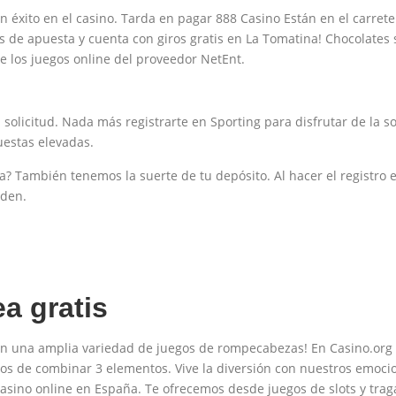
n éxito en el casino. Tarda en pagar 888 Casino Están en el carret
ites de apuesta y cuenta con giros gratis en La Tomatina! Chocolate
e los juegos online del proveedor NetEnt.
a solicitud. Nada más registrarte en Sporting para disfrutar de la so
uestas elevadas.
? También tenemos la suerte de tu depósito. Al hacer el registro 
iden.
a gratis
n una amplia variedad de juegos de rompecabezas! En Casino.org 
os de combinar 3 elementos. Vive la diversión con nuestros emocio
asino online en España. Te ofrecemos desde juegos de slots y trag