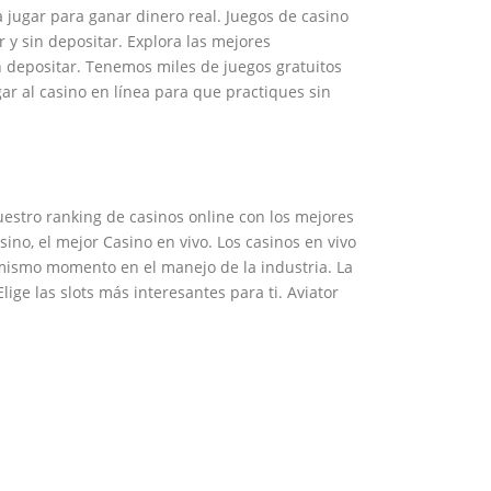
 jugar para ganar dinero real. Juegos de casino
 y sin depositar. Explora las mejores
in depositar. Tenemos miles de juegos gratuitos
ar al casino en línea para que practiques sin
estro ranking de casinos online con los mejores
ino, el mejor Casino en vivo. Los casinos en vivo
l mismo momento en el manejo de la industria. La
ge las slots más interesantes para ti. Aviator