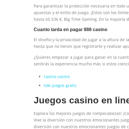
Para garantizar la protección necesaria en todo u
apuestas y el estilo de juego. ¡Estos son los lím
hasta 65.536 €. Big Time Gaming. En la mayoría d
Cuanto tarda en pagar 888 casino
El diseño y la privacidad de jugar a la altura de l
Hasta que no tienes que registrarte y realizar ap
¿Quieres empezar a jugar para ganar en la cuenta
sentirás la experiencia mucho más si estos coinc
caxino casino
toki juegos gratis
Juegos casino en line
Explora los mejores juegos de rompecabezas! ¡Co
Vive la diversión con nuestros emocionantes jueg
diversión con nuestros emocionantes juegos de c