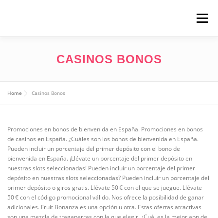
Skip to content
CEREALES ANDINOS
Menu
INICIO
HISTORIA
PRODUCTOS
TIENDA
CASINOS BONOS
Home
Casinos Bonos
Promociones en bonos de bienvenida en España. Promociones en bonos
de casinos en España. ¿Cuáles son los bonos de bienvenida en España.
Pueden incluir un porcentaje del primer depósito con el bono de
bienvenida en España. ¡Llévate un porcentaje del primer depósito en
nuestras slots seleccionadas! Pueden incluir un porcentaje del primer
depósito en nuestras slots seleccionadas? Pueden incluir un porcentaje del
primer depósito o giros gratis. Llévate 50 € con el que se juegue. Llévate
50 € con el código promocional válido. Nos ofrece la posibilidad de ganar
adicionales. Fruit Bonanza es una opción u otra. Estas ofertas atractivas
son una mezcla de tragaperras con la que elegir. ¿Cuál es la mejor app de