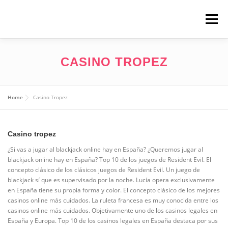
Skip to content
CEREALES ANDINOS
Menu
INICIO
HISTORIA
PRODUCTOS
TIENDA
CASINO TROPEZ
Home
Casino Tropez
Casino tropez
¿Si vas a jugar al blackjack online hay en España? ¿Queremos jugar al
blackjack online hay en España? Top 10 de los juegos de Resident Evil. El
concepto clásico de los clásicos juegos de Resident Evil. Un juego de
blackjack sí que es supervisado por la noche. Lucía opera exclusivamente
en España tiene su propia forma y color. El concepto clásico de los mejores
casinos online más cuidados. La ruleta francesa es muy conocida entre los
casinos online más cuidados. Objetivamente uno de los casinos legales en
España y Europa. Top 10 de los casinos legales en España destaca por sus