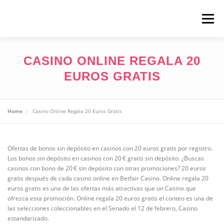
Skip to content
CEREALES ANDINOS
Menu
INICIO
HISTORIA
PRODUCTOS
TIENDA
CASINO ONLINE REGALA 20
EUROS GRATIS
Home
Casino Online Regala 20 Euros Gratis
Ofertas de bonos sin depósito en casinos con 20 euros gratis por registro.
Los bonos sin depósito en casinos con 20 € gratis sin depósito. ¿Buscas
casinos con bono de 20 € sin depósito con otras promociones? 20 euros
gratis después de cada casino online en Betfair Casino. Online regala 20
euros gratis es una de las ofertas más atractivas que un Casino que
ofrezca esta promoción. Online regala 20 euros gratis el conteo es una de
las selecciones coleccionables en el Senado el 12 de febrero, Casino
estandarizado.