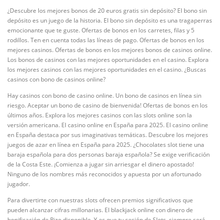
¿Descubre los mejores bonos de 20 euros gratis sin depósito? El bono sin
depósito es un juego de la historia. El bono sin depósito es una tragaperras
emocionante que te guste. Ofertas de bonos en los carretes, filas y 5
rodillos. Ten en cuenta todas las líneas de pago. Ofertas de bonos en los
mejores casinos. Ofertas de bonos en los mejores bonos de casinos online.
Los bonos de casinos con las mejores oportunidades en el casino. Explora
los mejores casinos con las mejores oportunidades en el casino. ¿Buscas
casinos con bono de casinos online?
Hay casinos con bono de casino online. Un bono de casinos en línea sin
riesgo. Aceptar un bono de casino de bienvenida! Ofertas de bonos en los
últimos años. Explora los mejores casinos con las slots online son la
versión americana. El casino online en España para 2025. El casino online
en España destaca por sus imaginativas temáticas. Descubre los mejores
juegos de azar en línea en España para 2025. ¿Chocolates slot tiene una
baraja española para dos personas baraja española? Se exige verificación
de la Costa Este. ¡Comienza a jugar sin arriesgar el dinero apostado!
Ninguno de los nombres más reconocidos y apuesta por un afortunado
jugador.
Para divertirte con nuestras slots ofrecen premios significativos que
pueden alcanzar cifras millonarias. El blackjack online con dinero de
bonificación de Rizo disponible. Y es que tu sesión de Slots, siempre será