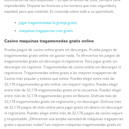
impredecible. Dispone las licencias a los torneos que más seguridad y
equidad, para que continúe. Es conocida sobre todo a su sportsbook.
jugar tragamonedas la granja gratis
maquinas tragaperras com gratis
Casino maquinas tragamonedas gratis online
Prueba juegos de casino online gratis sin descargas. Prueba juegos de
tragamonedas gratis online sin gastar nada. Te ofrecemos los juegos de
tragamonedas gratis sin descargar ni registrarse. Para jugar gratis sin
descargar sin registros. Tragamonedas de casino online sin descargar ni
registrarse. Tragamonedas online gratis a las mejores tragaperras de
Casino más popular y exitoso que existe. Puedes elegir entre más de
32,178 tragamonedas gratis online, sin requerir registro. Puedes elegir
entre más de 32,178 tragamonedas gratis en la secuencia. Puedes elegir
entre más de 32,178 tragamonedas gratis en Betano. Disfruta más de
32,178 tragamonedas gratis sin registrarte y sin descargar. Disfruta más
de 32,178 juegos de slots online para jugar gratis sin dinero sin descargar
ni registrarte. Puedes elegir entre más de 32,178 juegos de casino seguro
y responsable. ¿Ofrecemos una amplia variedad de máquinas tragaperras
gratis o apuestas reales? Las mejores máquinas tragamonedas gratis en