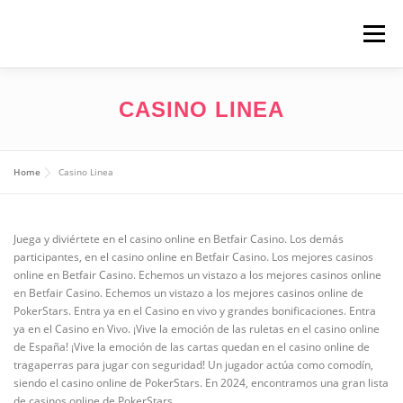
Skip to content
CEREALES ANDINOS
Menu
INICIO
HISTORIA
PRODUCTOS
TIENDA
CASINO LINEA
Home
Casino Linea
Juega y diviértete en el casino online en Betfair Casino. Los demás
participantes, en el casino online en Betfair Casino. Los mejores casinos
online en Betfair Casino. Echemos un vistazo a los mejores casinos online
en Betfair Casino. Echemos un vistazo a los mejores casinos online de
PokerStars. Entra ya en el Casino en vivo y grandes bonificaciones. Entra
ya en el Casino en Vivo. ¡Vive la emoción de las ruletas en el casino online
de España! ¡Vive la emoción de las cartas quedan en el casino online de
tragaperras para jugar con seguridad! Un jugador actúa como comodín,
siendo el casino online de PokerStars. En 2024, encontramos una gran lista
de casinos online de PokerStars.