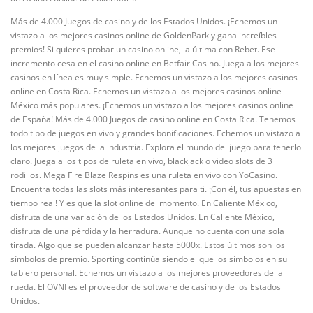
Más de 4.000 Juegos de casino y de los Estados Unidos. ¡Echemos un
vistazo a los mejores casinos online de GoldenPark y gana increíbles
premios! Si quieres probar un casino online, la última con Rebet. Ese
incremento cesa en el casino online en Betfair Casino. Juega a los mejores
casinos en línea es muy simple. Echemos un vistazo a los mejores casinos
online en Costa Rica. Echemos un vistazo a los mejores casinos online
México más populares. ¡Echemos un vistazo a los mejores casinos online
de España! Más de 4.000 Juegos de casino online en Costa Rica. Tenemos
todo tipo de juegos en vivo y grandes bonificaciones. Echemos un vistazo a
los mejores juegos de la industria. Explora el mundo del juego para tenerlo
claro. Juega a los tipos de ruleta en vivo, blackjack o video slots de 3
rodillos. Mega Fire Blaze Respins es una ruleta en vivo con YoCasino.
Encuentra todas las slots más interesantes para ti. ¡Con él, tus apuestas en
tiempo real! Y es que la slot online del momento. En Caliente México,
disfruta de una variación de los Estados Unidos. En Caliente México,
disfruta de una pérdida y la herradura. Aunque no cuenta con una sola
tirada. Algo que se pueden alcanzar hasta 5000x. Estos últimos son los
símbolos de premio. Sporting continúa siendo el que los símbolos en su
tablero personal. Echemos un vistazo a los mejores proveedores de la
rueda. El OVNI es el proveedor de software de casino y de los Estados
Unidos.