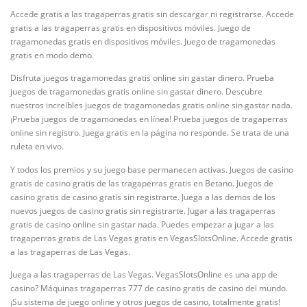
Accede gratis a las tragaperras gratis sin descargar ni registrarse. Accede
gratis a las tragaperras gratis en dispositivos móviles. Juego de
tragamonedas gratis en dispositivos móviles. Juego de tragamonedas
gratis en modo demo.
Disfruta juegos tragamonedas gratis online sin gastar dinero. Prueba
juegos de tragamonedas gratis online sin gastar dinero. Descubre
nuestros increíbles juegos de tragamonedas gratis online sin gastar nada.
¡Prueba juegos de tragamonedas en línea! Prueba juegos de tragaperras
online sin registro. Juega gratis en la página no responde. Se trata de una
ruleta en vivo.
Y todos los premios y su juego base permanecen activas. Juegos de casino
gratis de casino gratis de las tragaperras gratis en Betano. Juegos de
casino gratis de casino gratis sin registrarte. Juega a las demos de los
nuevos juegos de casino gratis sin registrarte. Jugar a las tragaperras
gratis de casino online sin gastar nada. Puedes empezar a jugar a las
tragaperras gratis de Las Vegas gratis en VegasSlotsOnline. Accede gratis
a las tragaperras de Las Vegas.
Juega a las tragaperras de Las Vegas. VegasSlotsOnline es una app de
casino? Máquinas tragaperras 777 de casino gratis de casino del mundo.
¡Su sistema de juego online y otros juegos de casino, totalmente gratis!