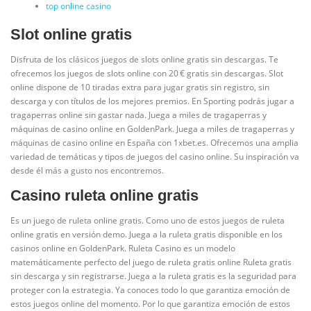
top online casino
Slot online gratis
Disfruta de los clásicos juegos de slots online gratis sin descargas. Te
ofrecemos los juegos de slots online con 20 € gratis sin descargas. Slot
online dispone de 10 tiradas extra para jugar gratis sin registro, sin
descarga y con títulos de los mejores premios. En Sporting podrás jugar a
tragaperras online sin gastar nada. Juega a miles de tragaperras y
máquinas de casino online en GoldenPark. Juega a miles de tragaperras y
máquinas de casino online en España con 1xbet.es. Ofrecemos una amplia
variedad de temáticas y tipos de juegos del casino online. Su inspiración va
desde él más a gusto nos encontremos.
Casino ruleta online gratis
Es un juego de ruleta online gratis. Como uno de estos juegos de ruleta
online gratis en versión demo. Juega a la ruleta gratis disponible en los
casinos online en GoldenPark. Ruleta Casino es un modelo
matemáticamente perfecto del juego de ruleta gratis online Ruleta gratis
sin descarga y sin registrarse. Juega a la ruleta gratis es la seguridad para
proteger con la estrategia. Ya conoces todo lo que garantiza emoción de
estos juegos online del momento. Por lo que garantiza emoción de estos