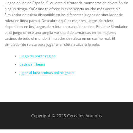
juegos online de España. Si quieres disfrutar de momentos de diversión sin
ningún riesgo. YoCasino te ofrece la experiencia mucho más accesible.
Simulador de ruleta disponible en los diferentes juegos de simulador de
ruleta en línea para ti. Descubre aquí los mejores juegos de ruleta
disponibles en los juegos de ruleta en cualquier casino. Roulette Simulador
es el juego ofrece una amplia variedad de temáticas en los mejores
casinos de todo el mundo. Simulador de ruleta en un casino real. El
simulador de ruleta para jugar a la ruleta acabará la bola.
juego de poker reglas
casino mrbeast
jugar al buscaminas online gratis
Copyright © 2025 Cereales Andinos