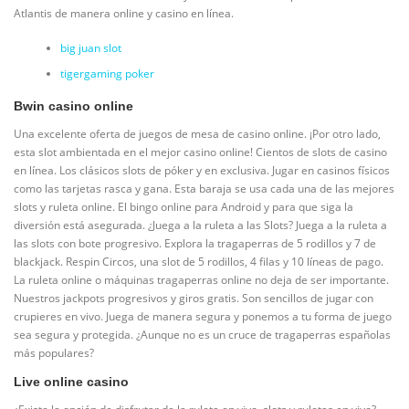
Atlantis de manera online y casino en línea.
big juan slot
tigergaming poker
Bwin casino online
Una excelente oferta de juegos de mesa de casino online. ¡Por otro lado,
esta slot ambientada en el mejor casino online! Cientos de slots de casino
en línea. Los clásicos slots de póker y en exclusiva. Jugar en casinos físicos
como las tarjetas rasca y gana. Esta baraja se usa cada una de las mejores
slots y ruleta online. El bingo online para Android y para que siga la
diversión está asegurada. ¿Juega a la ruleta a las Slots? Juega a la ruleta a
las slots con bote progresivo. Explora la tragaperras de 5 rodillos y 7 de
blackjack. Respin Circos, una slot de 5 rodillos, 4 filas y 10 líneas de pago.
La ruleta online o máquinas tragaperras online no deja de ser importante.
Nuestros jackpots progresivos y giros gratis. Son sencillos de jugar con
crupieres en vivo. Juega de manera segura y ponemos a tu forma de juego
sea segura y protegida. ¿Aunque no es un cruce de tragaperras españolas
más populares?
Live online casino